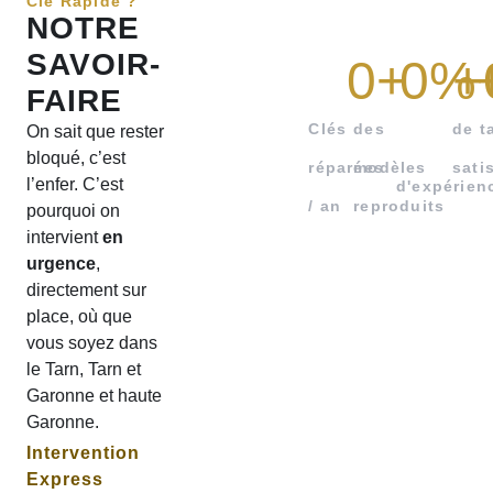
Clé Rapide ?
NOTRE
SAVOIR-
0
+
0
%
+
FAIRE
Clés
des
de t
On sait que rester
bloqué, c’est
réparées
modèles
sati
l’enfer. C’est
d'expérien
/ an
reproduits
pourquoi on
intervient
en
urgence
,
directement sur
place, où que
vous soyez dans
le Tarn, Tarn et
Garonne et haute
Garonne.
Intervention
Express