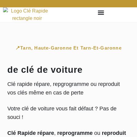
Qui sommes-nous ?
Comment ça marche ?
Professionnel Automobile
reparation cle voiture Toulouse
📍Tarn, Haute-Garonne Et Tarn-Et-Garonne
de clé de voiture
Clé rapide répare, repgrogramme ou reproduit
vos clés même en cas de perte
Votre clé de voiture vous fait défaut ? Pas de
souci !
Clé Rapide répare
,
reprogramme
ou
reproduit