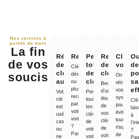
reparation cle voiture Toulouse - Services
Nos services à
portée de main
La fin
Réparation
Reprogrammation
Perte
Reproduct
Clé
Ou
de vos
de
totale
de
volée
d
Clé
clé
de
clé
po
soucis
désynchronisée
On
auto
clé
sa
ou
réinitialise
Besoin
plus
ef
vos
d'un
Votre
Perdu
reconnue
systèmes
double
clé
toutes
Clé
par
pour
de
est
les
lai
votre
éviter
vos
usée,
clés
à
voiture
tout
clés
cassée
de
l'in
?
risque
de
ou
votre
?
Pas
de
voiture
ne
voiture
Pa