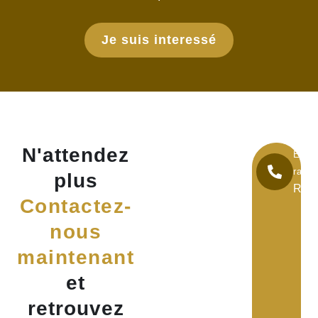
Je suis interessé
N'attendez
Être
rappe
plus
Rap
Contactez-
nous
maintenant
et
retrouvez