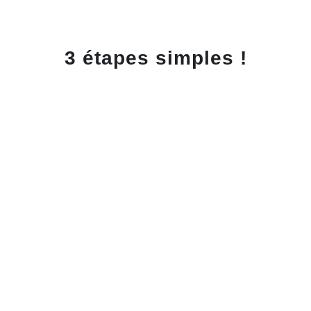
reparation cle voiture Toulouse - processus
3 étapes simples !